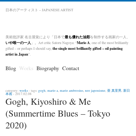
日本のアーティスト – JAPANESE ARTIST
美術批評家 名古屋覚により「日本で
最も優れた油彩
を制作する画家の一人、
いや唯一の一人
」。Art critic Satoru Nagoya: “
Mario A
, one of the most brilliantly
gifted – or perhaps I should say,
the single most brilliantly gifted – oil painting
artist in Japan
”.
Blog
Works
Biography
Contact
category:
works
- tags:
gogh
,
mario a
,
mario ambrosius
,
neo japonisme
,
亜 真里男
,
新日
本画
- 2017.02.08
Gogh, Kiyoshiro & Me
(Summertime Blues – Tokyo
2020)