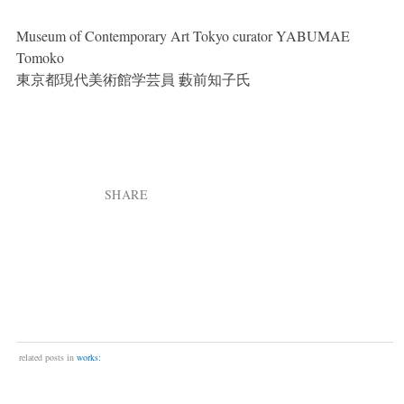
Museum of Contemporary Art Tokyo curator YABUMAE
Tomoko
東京都現代美術館学芸員 藪前知子氏
SHARE
related posts in
works: