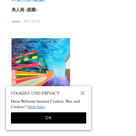
美人画 (庭園)
works
- 2022.02.12
COOKIES UND PRIVACY
Diese Webseite benutzt Cookies. Was sind
Cookies?
Mehr Infos
新日本画 (東京)
OK
works
- 2022.02.03