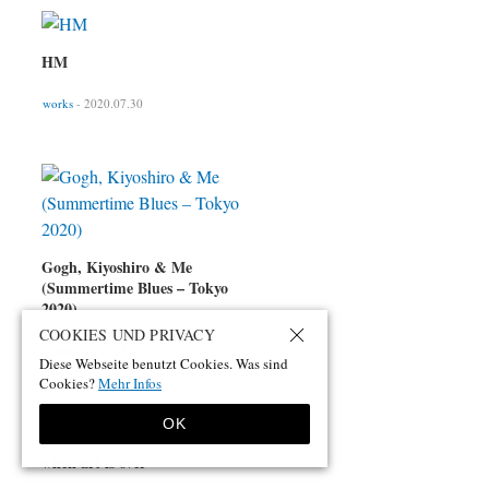
HM
works
- 2020.07.30
Gogh, Kiyoshiro & Me
(Summertime Blues – Tokyo
2020)
COOKIES UND PRIVACY
works
- 2020.04.03
Diese Webseite benutzt Cookies. Was sind
Cookies?
Mehr Infos
OK
when art is over