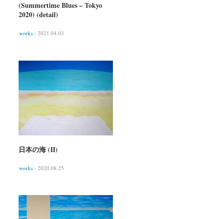
(Summertime Blues – Tokyo
2020) (detail)
works
- 2021.04.03
日本の海 (II)
works
- 2020.08.25