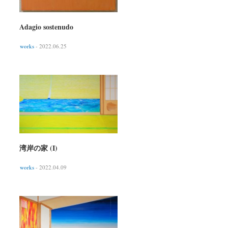
Adagio sostenudo
works
- 2022.06.25
湾岸の家 (I)
works
- 2022.04.09