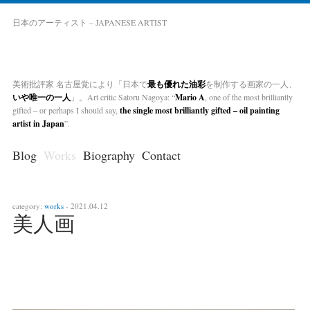
日本のアーティスト – JAPANESE ARTIST
美術批評家 名古屋覚により「日本で
最も優れた油彩
を制作する画家の一人、
いや唯一の一人
」。Art critic Satoru Nagoya: “
Mario A
, one of the most brilliantly
gifted – or perhaps I should say,
the single most brilliantly gifted – oil painting
artist in Japan
”.
Blog
Works
Biography
Contact
category:
works
- 2021.04.12
美人画