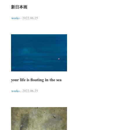
新日本画
works
- 2022.06.25
your life is floating in the sea
works
- 2022.06.25