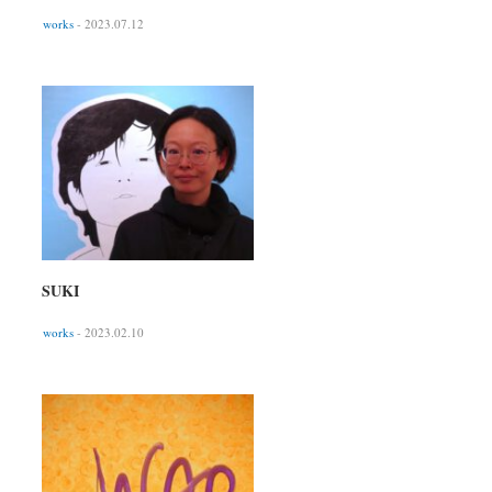
works
- 2023.07.12
SUKI
works
- 2023.02.10