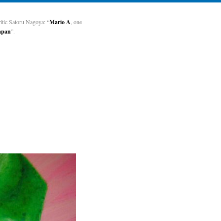
tic Satoru Nagoya: “
Mario A
, one
Japan
”.