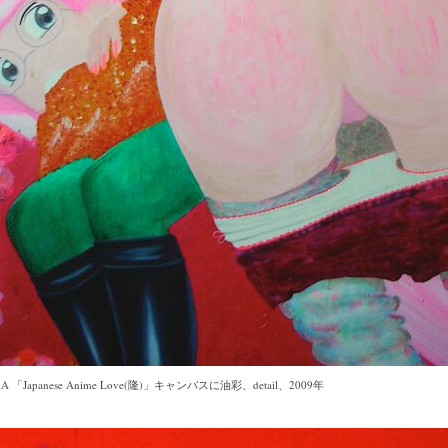
 A 「Japanese Anime Love(隆)」キャンバスに油彩、detail、2009年