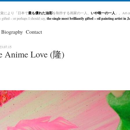
屋覚により「日本で
最も優れた油彩
を制作する画家の一人、
いや唯一の一人
」。Art cri
ly gifted – or perhaps I should say,
the single most brilliantly gifted – oil painting artist in 
Biography
Contact
23.07.15
e Anime Love (隆)