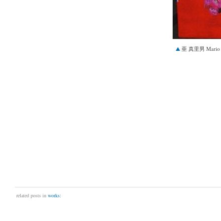
亜 真里男 Mario
related posts in
works: