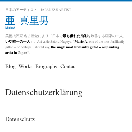
日本のアーティスト – JAPANESE ARTIST
美術批評家 名古屋覚により「日本で
最も優れた油彩
を制作する画家の一人、
いや唯一の一人
」。Art critic Satoru Nagoya: “
Mario A
, one of the most brilliantly
gifted – or perhaps I should say,
the single most brilliantly gifted – oil painting
artist in Japan
”.
Blog
Works
Biography
Contact
Datenschutzerklärung
Datenschutz