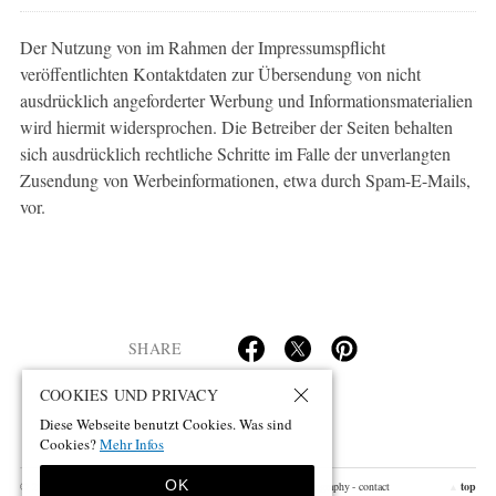
Der Nutzung von im Rahmen der Impressumspflicht
veröffentlichten Kontaktdaten zur Übersendung von nicht
ausdrücklich angeforderter Werbung und Informationsmaterialien
wird hiermit widersprochen. Die Betreiber der Seiten behalten
sich ausdrücklich rechtliche Schritte im Falle der unverlangten
Zusendung von Werbeinformationen, etwa durch Spam-E-Mails,
vor.
SHARE
COOKIES UND PRIVACY
Diese Webseite benutzt Cookies. Was sind
Cookies?
Mehr Infos
OK
© 2026 by 亜 真里男 – mario a
- design by pii
- blog
- works
- biography
- contact
top
▲