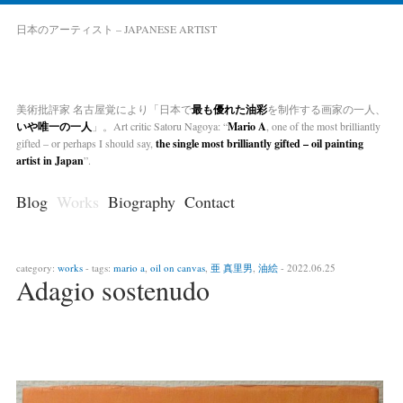
日本のアーティスト – JAPANESE ARTIST
美術批評家 名古屋覚により「日本で
最も優れた油彩
を制作する画家の一人、
いや唯一の一人
」。Art critic Satoru Nagoya: “
Mario A
, one of the most brilliantly
gifted – or perhaps I should say,
the single most brilliantly gifted – oil painting
artist in Japan
”.
Blog
Works
Biography
Contact
category:
works
- tags:
mario a
,
oil on canvas
,
亜 真里男
,
油絵
- 2022.06.25
Adagio sostenudo