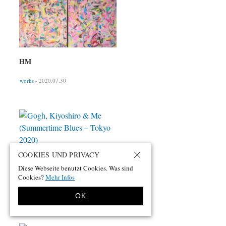
HM
works
- 2020.07.30
COOKIES UND PRIVACY
Gogh, Kiyoshiro & Me
(Summertime Blues – Tokyo
Diese Webseite benutzt Cookies. Was sind
2020)
Cookies?
Mehr Infos
works
- 2020.04.03
OK