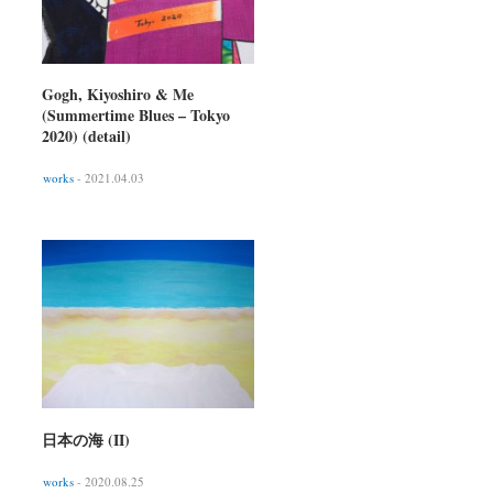
Gogh, Kiyoshiro & Me
(Summertime Blues – Tokyo
2020) (detail)
works
- 2021.04.03
日本の海 (II)
works
- 2020.08.25