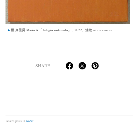
亜 真里男 Mario A 「Adagio sostenudo」、2022、油絵 oil on canvas
SHARE
related posts in
works: