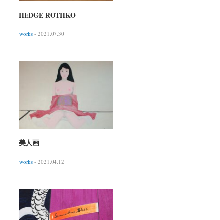
HEDGE ROTHKO
works
- 2021.07.30
美人画
works
- 2021.04.12