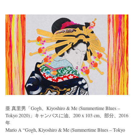
亜 真里男「Gogh、Kiyoshiro & Me (Summertime Blues –
Tokyo 2020)」キャンバスに油、200 x 103 cm、部分、2016
年
Mario A “Gogh, Kiyoshiro & Me (Summertime Blues – Tokyo