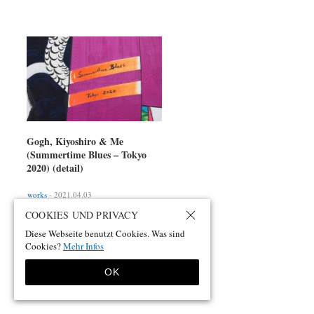
Gogh, Kiyoshiro & Me
(Summertime Blues – Tokyo
2020) (detail)
works
- 2021.04.03
COOKIES UND PRIVACY
Diese Webseite benutzt Cookies. Was sind
Cookies?
Mehr Infos
日本の海 (II)
OK
works
- 2020.08.25