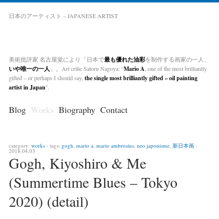
日本のアーティスト – JAPANESE ARTIST
美術批評家 名古屋覚により「日本で
最も優れた油彩
を制作する画家の一人、
いや唯一の一人
」。Art critic Satoru Nagoya: “
Mario A
, one of the most brilliantly
gifted – or perhaps I should say,
the single most brilliantly gifted – oil painting
artist in Japan
”.
Blog
Works
Biography
Contact
category:
works
- tags:
gogh
,
mario a
,
mario ambrosius
,
neo japonisme
,
新日本画
-
2018.04.03
Gogh, Kiyoshiro & Me
(Summertime Blues – Tokyo
2020) (detail)