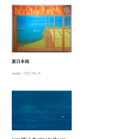
新日本画
works
- 2022.06.25
your life is floating in the sea